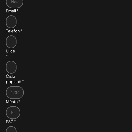
Email
*
Telefon
*
Ulice
*
Číslo
popisné
*
Město
*
PSČ
*