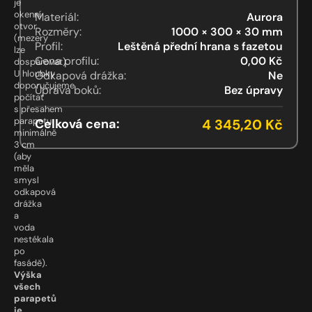
je
okenní
Materiál:
Aurora
otvor
Rozměry:
1000
×
300
× 30 mm
(mezery
Profil:
Leštěná přední hrana s fazetou
lze
Cena profilu:
0,00 Kč
dospárovat).
U hloubky
Odkapová drážka:
Ne
doporučujeme
Úprava boků:
Bez úpravy
počítat
s přesahem
parapetu
Celková cena:
4 345,20 Kč
minimálně
3 cm
(aby
měla
smysl
odkapová
drážka
a
voda
nestékala
po
fasádě).
Výška
všech
parapetů
je