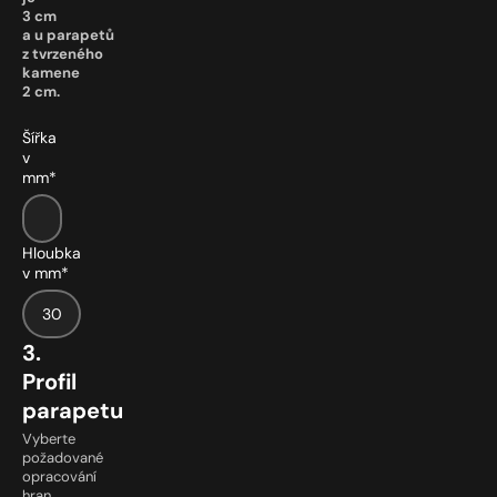
3 cm
a u parapetů
z tvrzeného
kamene
2 cm.
Šířka
v
mm*
Hloubka
v mm*
3.
Profil
parapetu
Vyberte
požadované
opracování
hran