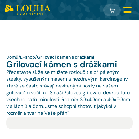
Domů
/
E-shop
/
Grilovací kámen s drážkami
Grilovací kámen s drážkami
Představte si, že se můžete rozloučit s připálenými 
steaky, vysušeným masem a nezdravými karcinogeny, 
které se často stávají nevítanými hosty na vašem 
grilovacím večírku. S naší žulovou grilovací deskou toto 
všechno patří minulosti. Rozměr 30x40cm a 40x50cm 
v silách 3 a 5cm. Jsme schopni zhotovit jakýkoliv 
rozměr a tvar na Vaše přání.