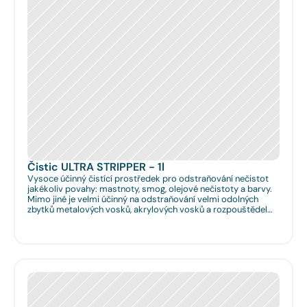
Čistic ULTRA STRIPPER - 1l
Vysoce účinný čistící prostředek pro odstraňování nečistot
jakékoliv povahy: mastnoty, smog, olejové nečistoty a barvy.
Mimo jiné je velmi účinný na odstraňování velmi odolných
zbytků metalových vosků, akrylových vosků a rozpouštědel
nanášených na podlahy či obklady. Je velmi vhodný pro
hloubkové očištění podlah před jejich leštěním. Dále je velmi
vhodný pro čištění spár na podlahách a odstraňování
emailových a lihových graffitů.