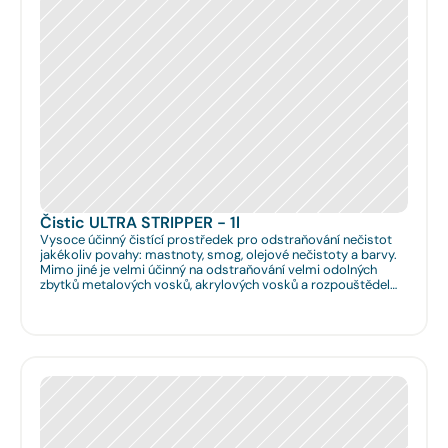
Čistic ULTRA STRIPPER - 1l
Vysoce účinný čistící prostředek pro odstraňování nečistot
jakékoliv povahy: mastnoty, smog, olejové nečistoty a barvy.
Mimo jiné je velmi účinný na odstraňování velmi odolných
zbytků metalových vosků, akrylových vosků a rozpouštědel
nanášených na podlahy či obklady. Je velmi vhodný pro
hloubkové očištění podlah před jejich leštěním. Dále je velmi
vhodný pro čištění spár na podlahách a odstraňování
emailových a lihových graffitů.