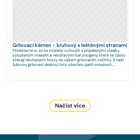
Grilovací kámen - kruhový s leštěnými stranami
Představte si, že se můžete rozloučit s připálenými steaky,
vysušeným masem a nezdravými karcinogeny, které se často
stávají nevítanými hosty na vašem grilovacím večírku. S naší
žulovou grilovací deskou toto všechno patří minulosti.
Rozměr: Ø 35cm. Na Vaše přání umíme zhotovit libovolný
rozměr.
Načíst více