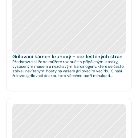
Grilovací kámen kruhový - bez leštěných stran
Představte si, že se můžete rozloučit s připálenými steaky,
vysušeným masem a nezdravými karcinogeny, které se často
stávají nevítanými hosty na vašem grilovacím večírku. S naší
žulovou grilovací deskou toto všechno patří minulosti.
Rozměr: Ø 35cm. Na Vaše přání umíme zhotovit libovolný
rozměr.