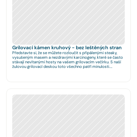
Grilovací kámen kruhový - bez leštěných stran
Představte si, že se můžete rozloučit s připálenými steaky,
vysušeným masem a nezdravými karcinogeny, které se často
stávají nevítanými hosty na vašem grilovacím večírku. S naší
žulovou grilovací deskou toto všechno patří minulosti.
Rozměr: Ø 35cm. Na Vaše přání umíme zhotovit libovolný
rozměr.