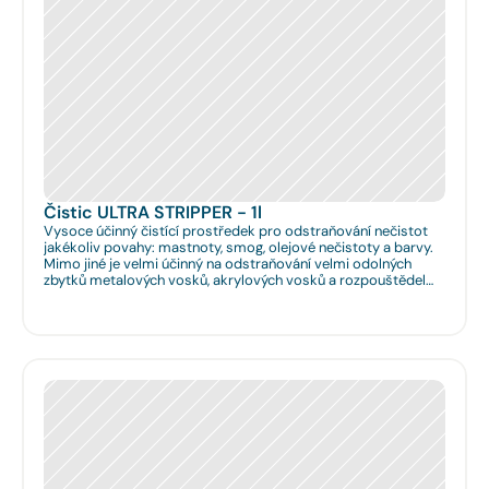
Čistic ULTRA STRIPPER - 1l
Vysoce účinný čistící prostředek pro odstraňování nečistot
jakékoliv povahy: mastnoty, smog, olejové nečistoty a barvy.
Mimo jiné je velmi účinný na odstraňování velmi odolných
zbytků metalových vosků, akrylových vosků a rozpouštědel
nanášených na podlahy či obklady. Je velmi vhodný pro
hloubkové očištění podlah před jejich leštěním. Dále je velmi
vhodný pro čištění spár na podlahách a odstraňování
emailových a lihových graffitů.