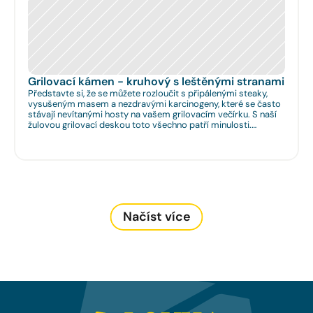
Grilovací kámen - kruhový s leštěnými stranami
Představte si, že se můžete rozloučit s připálenými steaky,
vysušeným masem a nezdravými karcinogeny, které se často
stávají nevítanými hosty na vašem grilovacím večírku. S naší
žulovou grilovací deskou toto všechno patří minulosti.
Rozměr: Ø 35cm. Na Vaše přání umíme zhotovit libovolný
rozměr.
Načíst více