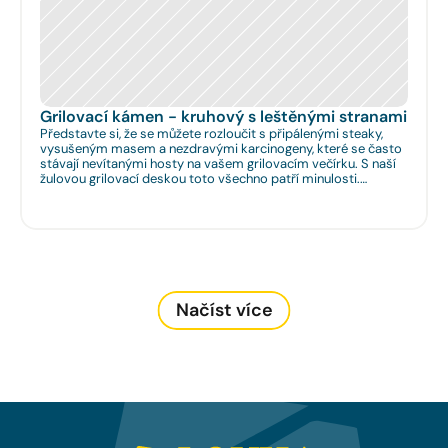
Grilovací kámen - kruhový s leštěnými stranami
Představte si, že se můžete rozloučit s připálenými steaky,
vysušeným masem a nezdravými karcinogeny, které se často
stávají nevítanými hosty na vašem grilovacím večírku. S naší
žulovou grilovací deskou toto všechno patří minulosti.
Rozměr: Ø 35cm. Na Vaše přání umíme zhotovit libovolný
rozměr.
Načíst více