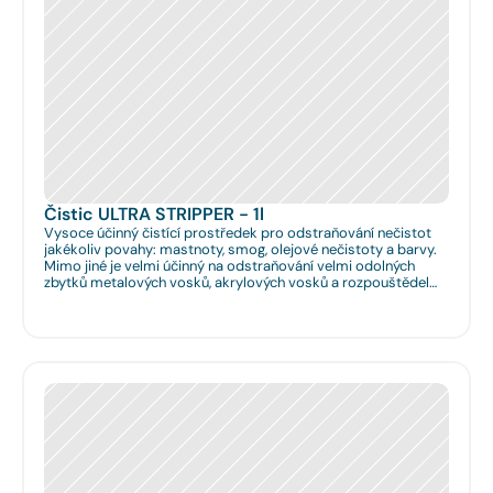
Čistic ULTRA STRIPPER - 1l
Vysoce účinný čistící prostředek pro odstraňování nečistot
jakékoliv povahy: mastnoty, smog, olejové nečistoty a barvy.
Mimo jiné je velmi účinný na odstraňování velmi odolných
zbytků metalových vosků, akrylových vosků a rozpouštědel
nanášených na podlahy či obklady. Je velmi vhodný pro
hloubkové očištění podlah před jejich leštěním. Dále je velmi
vhodný pro čištění spár na podlahách a odstraňování
emailových a lihových graffitů.