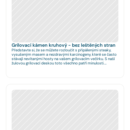
Grilovací kámen kruhový - bez leštěných stran
Představte si, že se můžete rozloučit s připálenými steaky,
vysušeným masem a nezdravými karcinogeny, které se často
stávají nevítanými hosty na vašem grilovacím večírku. S naší
žulovou grilovací deskou toto všechno patří minulosti.
Rozměr: Ø 35cm. Na Vaše přání umíme zhotovit libovolný
rozměr.