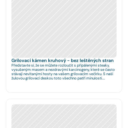
Grilovací kámen kruhový - bez leštěných stran
Představte si, že se můžete rozloučit s připálenými steaky,
vysušeným masem a nezdravými karcinogeny, které se často
stávají nevítanými hosty na vašem grilovacím večírku. S naší
žulovou grilovací deskou toto všechno patří minulosti.
Rozměr: Ø 35cm. Na Vaše přání umíme zhotovit libovolný
rozměr.