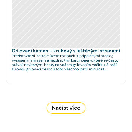
Grilovací kámen - kruhový s leštěnými stranami
Představte si, že se můžete rozloučit s připálenými steaky,
vysušeným masem a nezdravými karcinogeny, které se často
stávají nevítanými hosty na vašem grilovacím večírku. S naší
žulovou grilovací deskou toto všechno patří minulosti.
Rozměr: Ø 35cm. Na Vaše přání umíme zhotovit libovolný
rozměr.
Načíst více