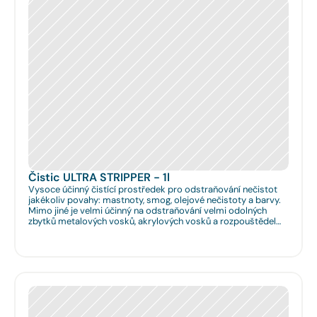
Čistic ULTRA STRIPPER - 1l
Vysoce účinný čistící prostředek pro odstraňování nečistot
jakékoliv povahy: mastnoty, smog, olejové nečistoty a barvy.
Mimo jiné je velmi účinný na odstraňování velmi odolných
zbytků metalových vosků, akrylových vosků a rozpouštědel
nanášených na podlahy či obklady. Je velmi vhodný pro
hloubkové očištění podlah před jejich leštěním. Dále je velmi
vhodný pro čištění spár na podlahách a odstraňování
emailových a lihových graffitů.