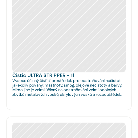
Čistic ULTRA STRIPPER - 1l
Vysoce účinný čistící prostředek pro odstraňování nečistot
jakékoliv povahy: mastnoty, smog, olejové nečistoty a barvy.
Mimo jiné je velmi účinný na odstraňování velmi odolných
zbytků metalových vosků, akrylových vosků a rozpouštědel
nanášených na podlahy či obklady. Je velmi vhodný pro
hloubkové očištění podlah před jejich leštěním. Dále je velmi
vhodný pro čištění spár na podlahách a odstraňování
emailových a lihových graffitů.