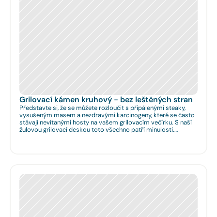
Grilovací kámen kruhový - bez leštěných stran
Představte si, že se můžete rozloučit s připálenými steaky,
vysušeným masem a nezdravými karcinogeny, které se často
stávají nevítanými hosty na vašem grilovacím večírku. S naší
žulovou grilovací deskou toto všechno patří minulosti.
Rozměr: Ø 35cm. Na Vaše přání umíme zhotovit libovolný
rozměr.