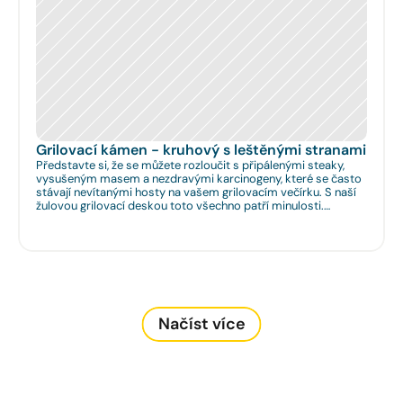
Grilovací kámen - kruhový s leštěnými stranami
Představte si, že se můžete rozloučit s připálenými steaky,
vysušeným masem a nezdravými karcinogeny, které se často
stávají nevítanými hosty na vašem grilovacím večírku. S naší
žulovou grilovací deskou toto všechno patří minulosti.
Rozměr: Ø 35cm. Na Vaše přání umíme zhotovit libovolný
rozměr.
Načíst více