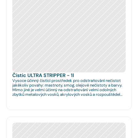
Čistic ULTRA STRIPPER - 1l
Vysoce účinný čistící prostředek pro odstraňování nečistot
jakékoliv povahy: mastnoty, smog, olejové nečistoty a barvy.
Mimo jiné je velmi účinný na odstraňování velmi odolných
zbytků metalových vosků, akrylových vosků a rozpouštědel
nanášených na podlahy či obklady. Je velmi vhodný pro
hloubkové očištění podlah před jejich leštěním. Dále je velmi
vhodný pro čištění spár na podlahách a odstraňování
emailových a lihových graffitů.