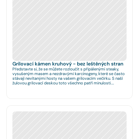
Grilovací kámen kruhový - bez leštěných stran
Představte si, že se můžete rozloučit s připálenými steaky,
vysušeným masem a nezdravými karcinogeny, které se často
stávají nevítanými hosty na vašem grilovacím večírku. S naší
žulovou grilovací deskou toto všechno patří minulosti.
Rozměr: Ø 35cm. Na Vaše přání umíme zhotovit libovolný
rozměr.