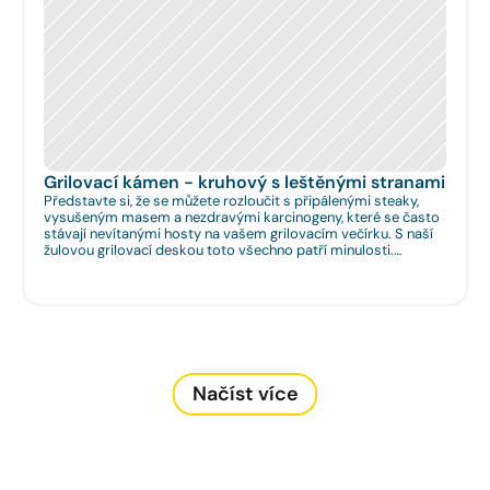
Grilovací kámen - kruhový s leštěnými stranami
Představte si, že se můžete rozloučit s připálenými steaky,
vysušeným masem a nezdravými karcinogeny, které se často
stávají nevítanými hosty na vašem grilovacím večírku. S naší
žulovou grilovací deskou toto všechno patří minulosti.
Rozměr: Ø 35cm. Na Vaše přání umíme zhotovit libovolný
rozměr.
Načíst více