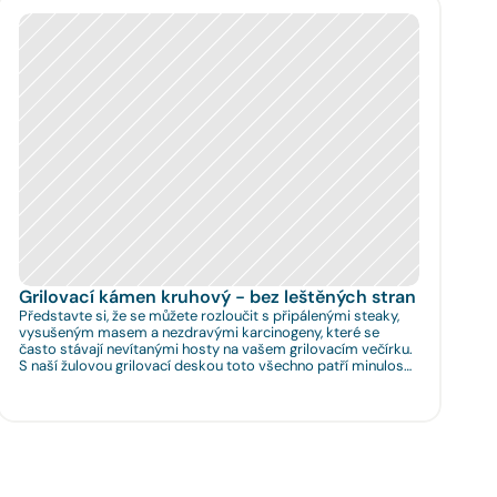
Grilovací kámen kruhový - bez leštěných stran
Představte si, že se můžete rozloučit s připálenými steaky,
vysušeným masem a nezdravými karcinogeny, které se
často stávají nevítanými hosty na vašem grilovacím večírku.
S naší žulovou grilovací deskou toto všechno patří minulosti.
Rozměr: Ø 35cm. Na Vaše přání umíme zhotovit libovolný
rozměr.