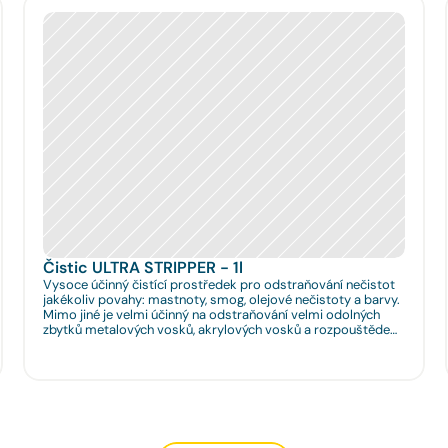
Čistic ULTRA STRIPPER - 1l
Vysoce účinný čistící prostředek pro odstraňování nečistot
jakékoliv povahy: mastnoty, smog, olejové nečistoty a barvy.
Mimo jiné je velmi účinný na odstraňování velmi odolných
zbytků metalových vosků, akrylových vosků a rozpouštědel
nanášených na podlahy či obklady. Je velmi vhodný pro
hloubkové očištění podlah před jejich leštěním. Dále je velmi
vhodný pro čištění spár na podlahách a odstraňování
emailových a lihových graffitů.