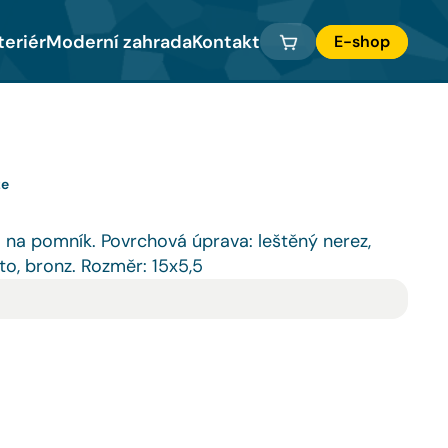
teriér
Moderní zahrada
Kontakt
E-shop
že
a na pomník. Povrchová úprava: leštěný nerez, 
ato, bronz. Rozměr: 15x5,5