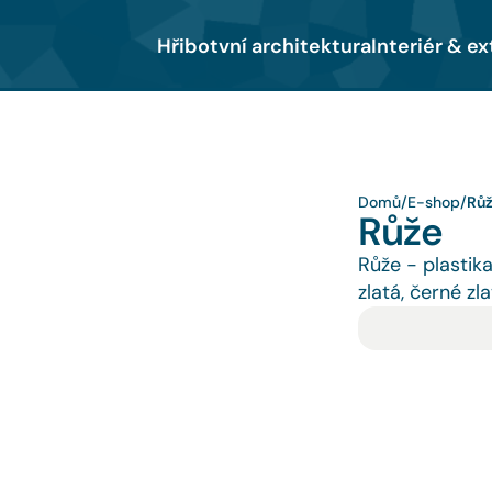
Hřibotvní architektura
Interiér & ex
Domů
/
E-shop
/
Rů
Růže
Růže - plastik
zlatá, černé zl