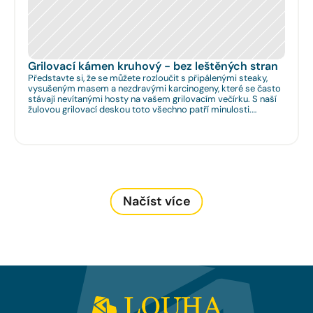
Grilovací kámen kruhový - bez leštěných stran
Představte si, že se můžete rozloučit s připálenými steaky,
vysušeným masem a nezdravými karcinogeny, které se často
stávají nevítanými hosty na vašem grilovacím večírku. S naší
žulovou grilovací deskou toto všechno patří minulosti.
Rozměr: Ø 35cm. Na Vaše přání umíme zhotovit libovolný
rozměr.
Načíst více