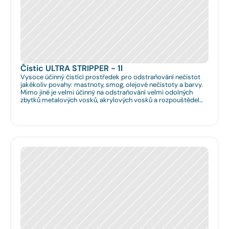
Čistic ULTRA STRIPPER - 1l
Vysoce účinný čistící prostředek pro odstraňování nečistot
jakékoliv povahy: mastnoty, smog, olejové nečistoty a barvy.
Mimo jiné je velmi účinný na odstraňování velmi odolných
zbytků metalových vosků, akrylových vosků a rozpouštědel
nanášených na podlahy či obklady. Je velmi vhodný pro
hloubkové očištění podlah před jejich leštěním. Dále je velmi
vhodný pro čištění spár na podlahách a odstraňování
emailových a lihových graffitů.