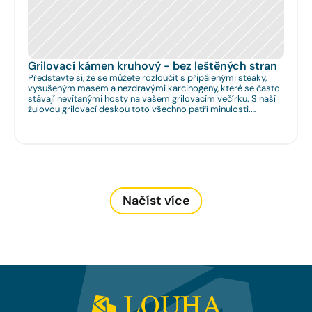
Grilovací kámen kruhový - bez leštěných stran
Představte si, že se můžete rozloučit s připálenými steaky,
vysušeným masem a nezdravými karcinogeny, které se často
stávají nevítanými hosty na vašem grilovacím večírku. S naší
žulovou grilovací deskou toto všechno patří minulosti.
Rozměr: Ø 35cm. Na Vaše přání umíme zhotovit libovolný
rozměr.
Načíst více