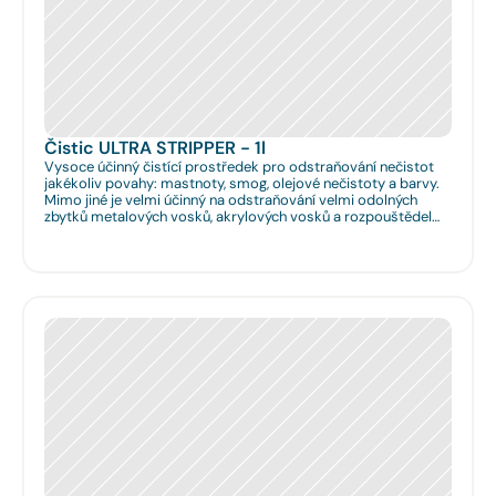
Čistic ULTRA STRIPPER - 1l
Vysoce účinný čistící prostředek pro odstraňování nečistot
jakékoliv povahy: mastnoty, smog, olejové nečistoty a barvy.
Mimo jiné je velmi účinný na odstraňování velmi odolných
zbytků metalových vosků, akrylových vosků a rozpouštědel
nanášených na podlahy či obklady. Je velmi vhodný pro
hloubkové očištění podlah před jejich leštěním. Dále je velmi
vhodný pro čištění spár na podlahách a odstraňování
emailových a lihových graffitů.