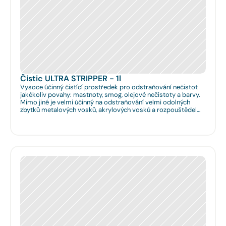
Čistic ULTRA STRIPPER - 1l
Vysoce účinný čistící prostředek pro odstraňování nečistot
jakékoliv povahy: mastnoty, smog, olejové nečistoty a barvy.
Mimo jiné je velmi účinný na odstraňování velmi odolných
zbytků metalových vosků, akrylových vosků a rozpouštědel
nanášených na podlahy či obklady. Je velmi vhodný pro
hloubkové očištění podlah před jejich leštěním. Dále je velmi
vhodný pro čištění spár na podlahách a odstraňování
emailových a lihových graffitů.