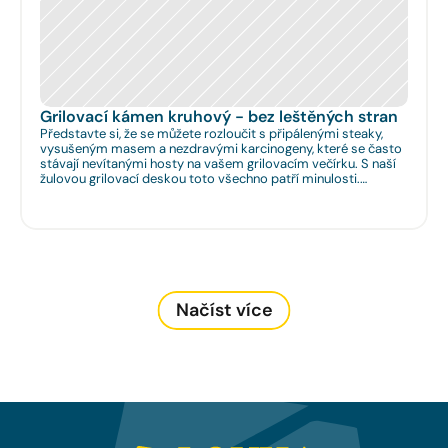
Grilovací kámen kruhový - bez leštěných stran
Představte si, že se můžete rozloučit s připálenými steaky,
vysušeným masem a nezdravými karcinogeny, které se často
stávají nevítanými hosty na vašem grilovacím večírku. S naší
žulovou grilovací deskou toto všechno patří minulosti.
Rozměr: Ø 35cm. Na Vaše přání umíme zhotovit libovolný
rozměr.
Načíst více