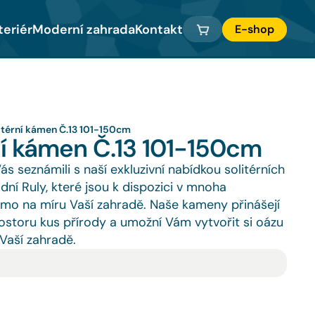
teriér
Moderní zahrada
Kontakt
E-shop
itérní kámen Č.13 101-150cm
ní kámen Č.13 101-150cm
 seznámili s naší exkluzivní nabídkou solitérních 
ní Ruly, které jsou k dispozici v mnoha 
římo na míru Vaší zahradě. Naše kameny přinášejí 
storu kus přírody a umožní Vám vytvořit si oázu 
 Vaší zahradě.