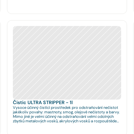
Čistic ULTRA STRIPPER - 1l
Vysoce účinný čistící prostředek pro odstraňování nečistot
jakékoliv povahy: mastnoty, smog, olejové nečistoty a barvy.
Mimo jiné je velmi účinný na odstraňování velmi odolných
zbytků metalových vosků, akrylových vosků a rozpouštědel
nanášených na podlahy či obklady. Je velmi vhodný pro
hloubkové očištění podlah před jejich leštěním. Dále je velmi