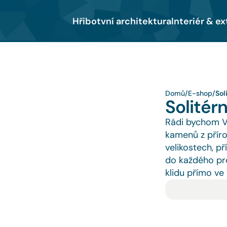
Hřibotvní architektura
Interiér & ex
Domů
/
E-shop
/
Sol
Solitér
Rádi bychom Vás
kamenů z přírod
velikostech, p
do každého pro
klidu přímo ve