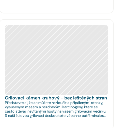
Grilovací kámen kruhový - bez leštěných stran
Představte si, že se můžete rozloučit s připálenými steaky,
vysušeným masem a nezdravými karcinogeny, které se
často stávají nevítanými hosty na vašem grilovacím večírku.
S naší žulovou grilovací deskou toto všechno patří minulosti.
Rozměr: Ø 35cm. Na Vaše přání umíme zhotovit libovolný
rozměr.