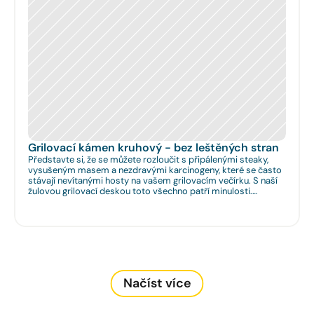
Grilovací kámen kruhový - bez leštěných stran
Představte si, že se můžete rozloučit s připálenými steaky,
vysušeným masem a nezdravými karcinogeny, které se často
stávají nevítanými hosty na vašem grilovacím večírku. S naší
žulovou grilovací deskou toto všechno patří minulosti.
Rozměr: Ø 35cm. Na Vaše přání umíme zhotovit libovolný
rozměr.
Načíst více