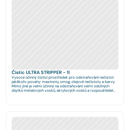
Čistic ULTRA STRIPPER - 1l
Vysoce účinný čistící prostředek pro odstraňování nečistot
jakékoliv povahy: mastnoty, smog, olejové nečistoty a barvy.
Mimo jiné je velmi účinný na odstraňování velmi odolných
zbytků metalových vosků, akrylových vosků a rozpouštědel
nanášených na podlahy či obklady. Je velmi vhodný pro
hloubkové očištění podlah před jejich leštěním. Dále je velmi
vhodný pro čištění spár na podlahách a odstraňování
emailových a lihových graffitů.