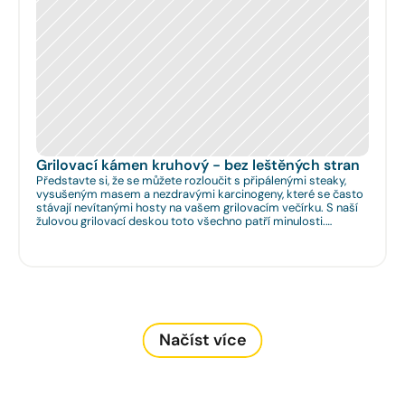
Grilovací kámen kruhový - bez leštěných stran
Představte si, že se můžete rozloučit s připálenými steaky,
vysušeným masem a nezdravými karcinogeny, které se často
stávají nevítanými hosty na vašem grilovacím večírku. S naší
žulovou grilovací deskou toto všechno patří minulosti.
Rozměr: Ø 35cm. Na Vaše přání umíme zhotovit libovolný
rozměr.
Načíst více