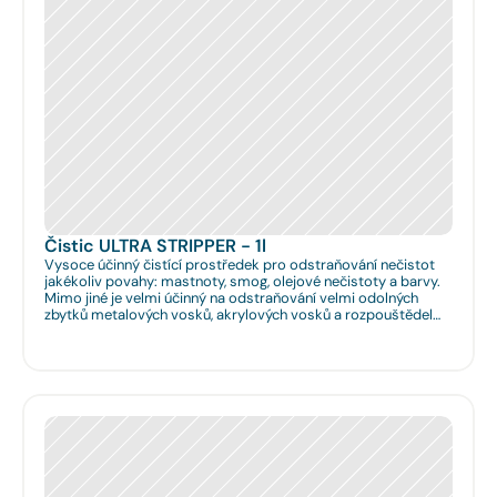
Čistic ULTRA STRIPPER - 1l
Vysoce účinný čistící prostředek pro odstraňování nečistot
jakékoliv povahy: mastnoty, smog, olejové nečistoty a barvy.
Mimo jiné je velmi účinný na odstraňování velmi odolných
zbytků metalových vosků, akrylových vosků a rozpouštědel
nanášených na podlahy či obklady. Je velmi vhodný pro
hloubkové očištění podlah před jejich leštěním. Dále je velmi
vhodný pro čištění spár na podlahách a odstraňování
emailových a lihových graffitů.