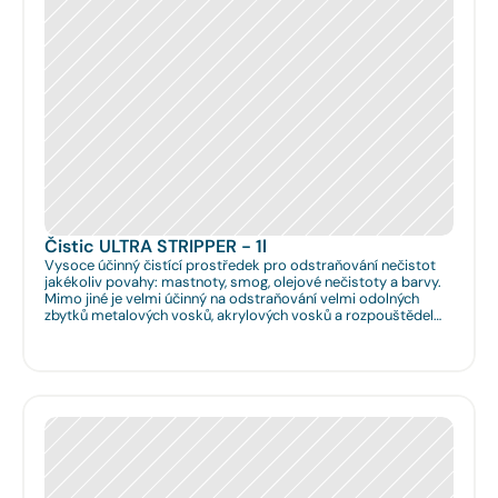
Čistic ULTRA STRIPPER - 1l
Vysoce účinný čistící prostředek pro odstraňování nečistot
jakékoliv povahy: mastnoty, smog, olejové nečistoty a barvy.
Mimo jiné je velmi účinný na odstraňování velmi odolných
zbytků metalových vosků, akrylových vosků a rozpouštědel
nanášených na podlahy či obklady. Je velmi vhodný pro
hloubkové očištění podlah před jejich leštěním. Dále je velmi
vhodný pro čištění spár na podlahách a odstraňování
emailových a lihových graffitů.