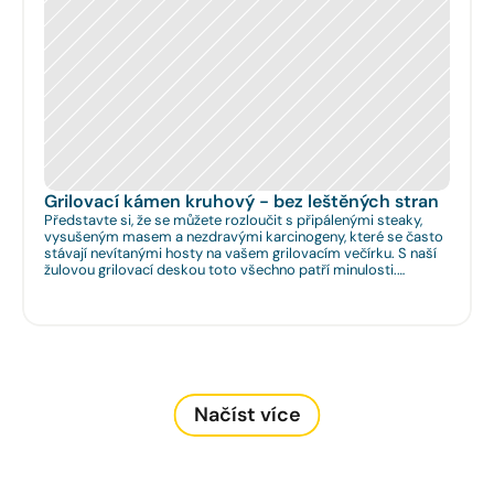
Grilovací kámen kruhový - bez leštěných stran
Představte si, že se můžete rozloučit s připálenými steaky,
vysušeným masem a nezdravými karcinogeny, které se často
stávají nevítanými hosty na vašem grilovacím večírku. S naší
žulovou grilovací deskou toto všechno patří minulosti.
Rozměr: Ø 35cm. Na Vaše přání umíme zhotovit libovolný
rozměr.
Načíst více