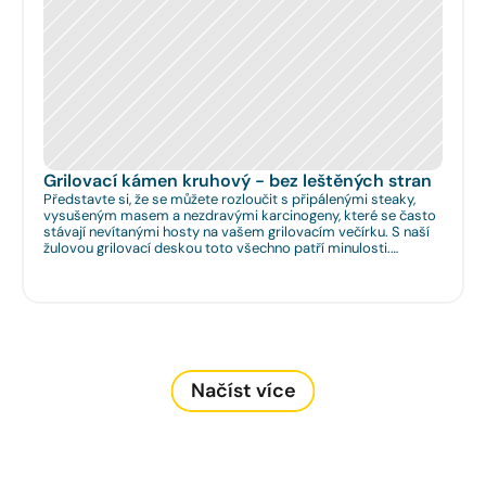
Grilovací kámen kruhový - bez leštěných stran
Představte si, že se můžete rozloučit s připálenými steaky,
vysušeným masem a nezdravými karcinogeny, které se často
stávají nevítanými hosty na vašem grilovacím večírku. S naší
žulovou grilovací deskou toto všechno patří minulosti.
Rozměr: Ø 35cm. Na Vaše přání umíme zhotovit libovolný
rozměr.
Načíst více