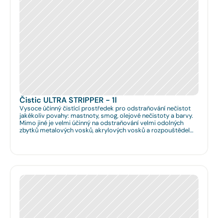
Čistic ULTRA STRIPPER - 1l
Vysoce účinný čistící prostředek pro odstraňování nečistot
jakékoliv povahy: mastnoty, smog, olejové nečistoty a barvy.
Mimo jiné je velmi účinný na odstraňování velmi odolných
zbytků metalových vosků, akrylových vosků a rozpouštědel
nanášených na podlahy či obklady. Je velmi vhodný pro
hloubkové očištění podlah před jejich leštěním. Dále je velmi
vhodný pro čištění spár na podlahách a odstraňování
emailových a lihových graffitů.