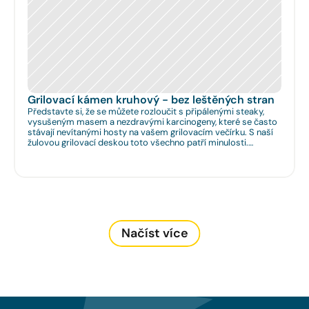
Grilovací kámen kruhový - bez leštěných stran
Představte si, že se můžete rozloučit s připálenými steaky,
vysušeným masem a nezdravými karcinogeny, které se často
stávají nevítanými hosty na vašem grilovacím večírku. S naší
žulovou grilovací deskou toto všechno patří minulosti.
Rozměr: Ø 35cm. Na Vaše přání umíme zhotovit libovolný
rozměr.
Načíst více