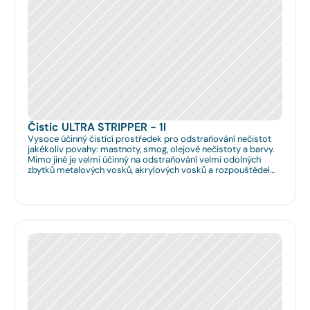
Čistic ULTRA STRIPPER - 1l
Vysoce účinný čistící prostředek pro odstraňování nečistot
jakékoliv povahy: mastnoty, smog, olejové nečistoty a barvy.
Mimo jiné je velmi účinný na odstraňování velmi odolných
zbytků metalových vosků, akrylových vosků a rozpouštědel
nanášených na podlahy či obklady. Je velmi vhodný pro
hloubkové očištění podlah před jejich leštěním. Dále je velmi
vhodný pro čištění spár na podlahách a odstraňování
emailových a lihových graffitů.