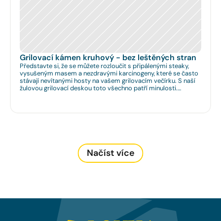
Grilovací kámen kruhový - bez leštěných stran
Představte si, že se můžete rozloučit s připálenými steaky,
vysušeným masem a nezdravými karcinogeny, které se často
stávají nevítanými hosty na vašem grilovacím večírku. S naší
žulovou grilovací deskou toto všechno patří minulosti.
Rozměr: Ø 35cm. Na Vaše přání umíme zhotovit libovolný
rozměr.
Načíst více