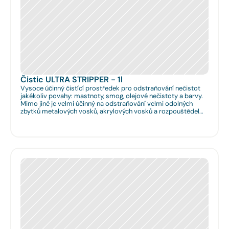
Čistic ULTRA STRIPPER - 1l
Vysoce účinný čistící prostředek pro odstraňování nečistot
jakékoliv povahy: mastnoty, smog, olejové nečistoty a barvy.
Mimo jiné je velmi účinný na odstraňování velmi odolných
zbytků metalových vosků, akrylových vosků a rozpouštědel
nanášených na podlahy či obklady. Je velmi vhodný pro
hloubkové očištění podlah před jejich leštěním. Dále je velmi
vhodný pro čištění spár na podlahách a odstraňování
emailových a lihových graffitů.