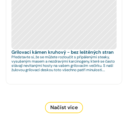
Grilovací kámen kruhový - bez leštěných stran
Představte si, že se můžete rozloučit s připálenými steaky,
vysušeným masem a nezdravými karcinogeny, které se často
stávají nevítanými hosty na vašem grilovacím večírku. S naší
žulovou grilovací deskou toto všechno patří minulosti.
Rozměr: Ø 35cm. Na Vaše přání umíme zhotovit libovolný
rozměr.
Načíst více