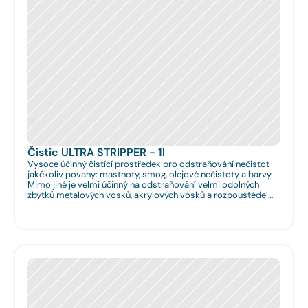
Čistic ULTRA STRIPPER - 1l
Vysoce účinný čistící prostředek pro odstraňování nečistot
jakékoliv povahy: mastnoty, smog, olejové nečistoty a barvy.
Mimo jiné je velmi účinný na odstraňování velmi odolných
zbytků metalových vosků, akrylových vosků a rozpouštědel
nanášených na podlahy či obklady. Je velmi vhodný pro
hloubkové očištění podlah před jejich leštěním. Dále je velmi
vhodný pro čištění spár na podlahách a odstraňování
emailových a lihových graffitů.