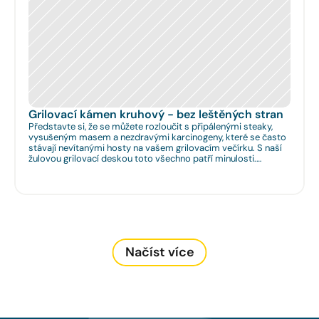
Grilovací kámen kruhový - bez leštěných stran
Představte si, že se můžete rozloučit s připálenými steaky,
vysušeným masem a nezdravými karcinogeny, které se často
stávají nevítanými hosty na vašem grilovacím večírku. S naší
žulovou grilovací deskou toto všechno patří minulosti.
Rozměr: Ø 35cm. Na Vaše přání umíme zhotovit libovolný
rozměr.
Načíst více