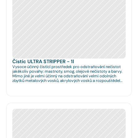
Čistic ULTRA STRIPPER - 1l
Vysoce účinný čistící prostředek pro odstraňování nečistot
jakékoliv povahy: mastnoty, smog, olejové nečistoty a barvy.
Mimo jiné je velmi účinný na odstraňování velmi odolných
zbytků metalových vosků, akrylových vosků a rozpouštědel
nanášených na podlahy či obklady. Je velmi vhodný pro
hloubkové očištění podlah před jejich leštěním. Dále je velmi
vhodný pro čištění spár na podlahách a odstraňování
emailových a lihových graffitů.