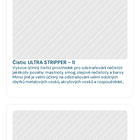
Čistic ULTRA STRIPPER - 1l
Vysoce účinný čistící prostředek pro odstraňování nečistot
jakékoliv povahy: mastnoty, smog, olejové nečistoty a barvy.
Mimo jiné je velmi účinný na odstraňování velmi odolných
zbytků metalových vosků, akrylových vosků a rozpouštědel
nanášených na podlahy či obklady. Je velmi vhodný pro
hloubkové očištění podlah před jejich leštěním. Dále je velmi
vhodný pro čištění spár na podlahách a odstraňování
emailových a lihových graffitů.