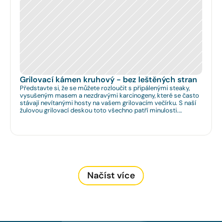
Grilovací kámen kruhový - bez leštěných stran
Představte si, že se můžete rozloučit s připálenými steaky,
vysušeným masem a nezdravými karcinogeny, které se často
stávají nevítanými hosty na vašem grilovacím večírku. S naší
žulovou grilovací deskou toto všechno patří minulosti.
Rozměr: Ø 35cm. Na Vaše přání umíme zhotovit libovolný
rozměr.
Načíst více